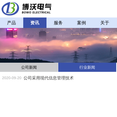
产品
资讯
服务
案例
关于
公司新闻
行业新闻
公司采用现代信息管理技术
2020-09-20